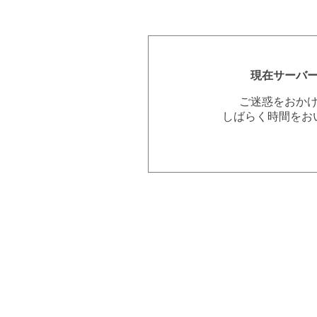
現在サーバ
ご迷惑をおか
しばらく時間をお