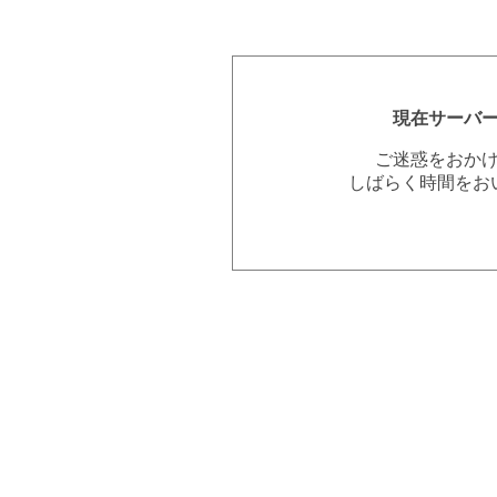
現在サーバ
ご迷惑をおか
しばらく時間をお