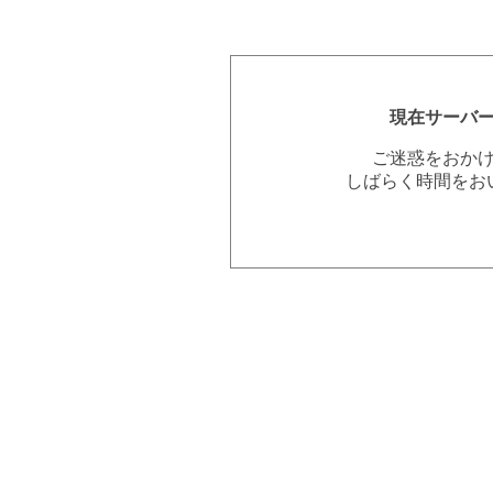
現在サーバ
ご迷惑をおか
しばらく時間をお