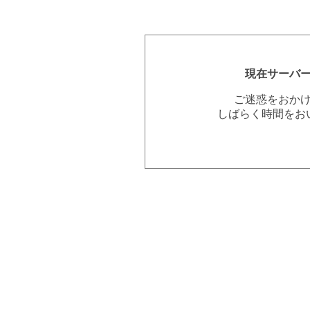
現在サーバ
ご迷惑をおか
しばらく時間をお