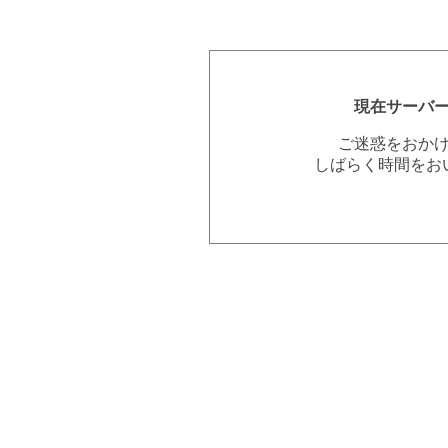
現在サーバ
ご迷惑をおか
しばらく時間をお