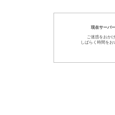
現在サーバ
ご迷惑をおか
しばらく時間をお