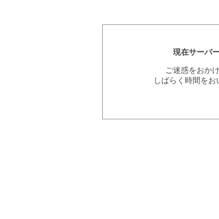
現在サーバ
ご迷惑をおか
しばらく時間をお