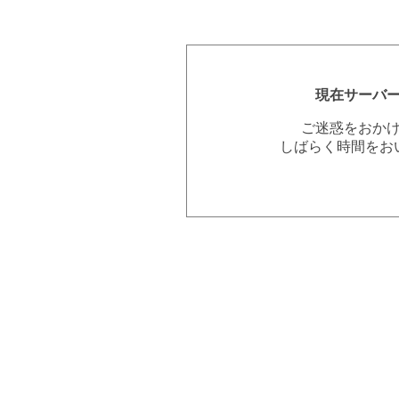
現在サーバ
ご迷惑をおか
しばらく時間をお