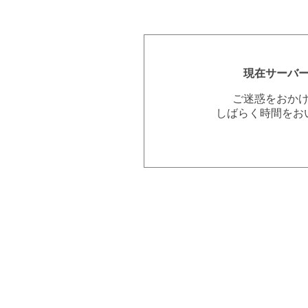
現在サーバ
ご迷惑をおか
しばらく時間をお