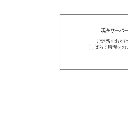
現在サーバ
ご迷惑をおか
しばらく時間をお