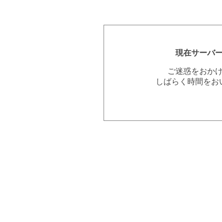
現在サーバ
ご迷惑をおか
しばらく時間をお