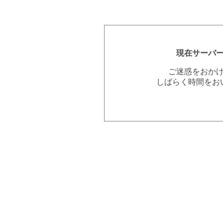
現在サーバ
ご迷惑をおか
しばらく時間をお