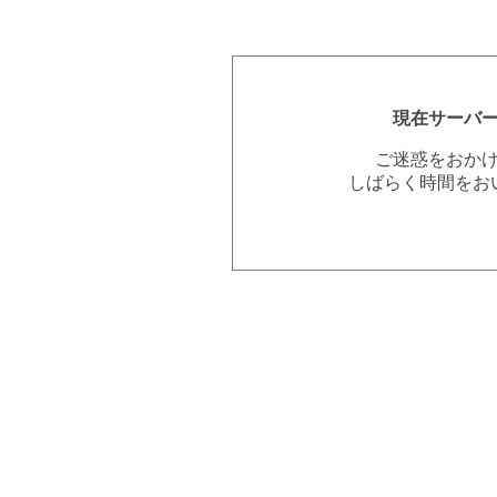
現在サーバ
ご迷惑をおか
しばらく時間をお