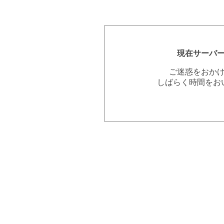
現在サーバ
ご迷惑をおか
しばらく時間をお