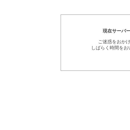
現在サーバ
ご迷惑をおか
しばらく時間をお