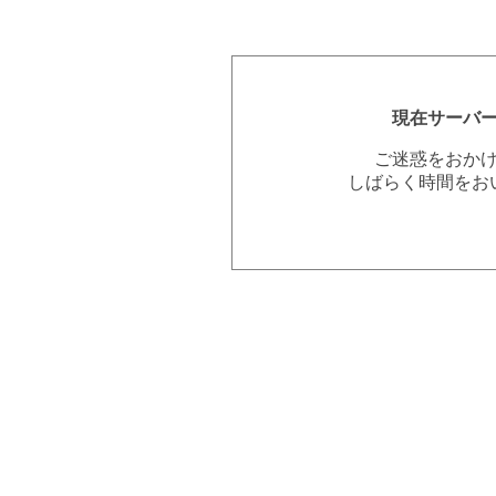
現在サーバ
ご迷惑をおか
しばらく時間をお