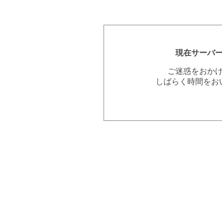
現在サーバ
ご迷惑をおか
しばらく時間をお