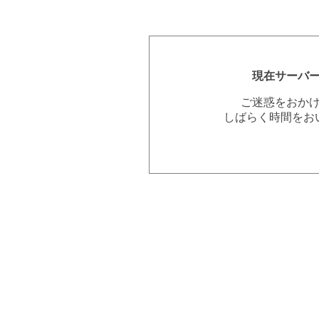
現在サーバ
ご迷惑をおか
しばらく時間をお