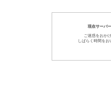
現在サーバ
ご迷惑をおか
しばらく時間をお