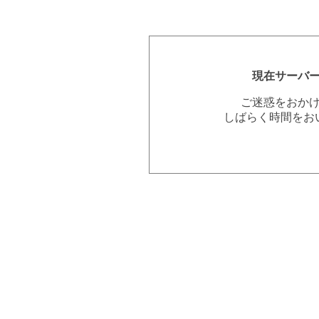
現在サーバ
ご迷惑をおか
しばらく時間をお