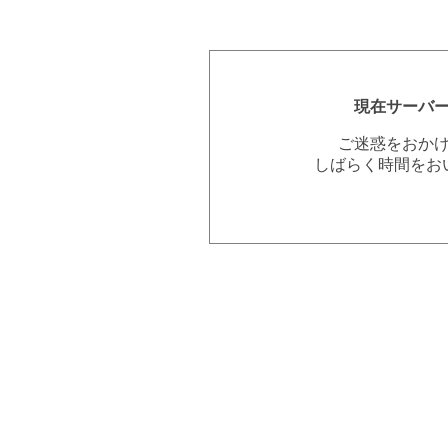
現在サーバ
ご迷惑をおか
しばらく時間をお