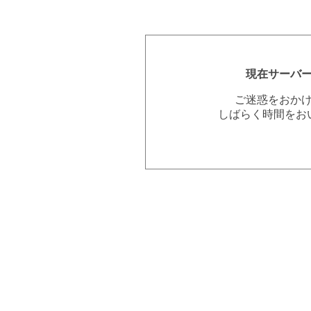
現在サーバ
ご迷惑をおか
しばらく時間をお