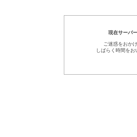
現在サーバ
ご迷惑をおか
しばらく時間をお