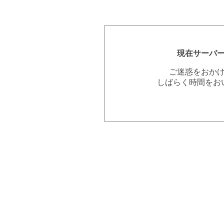
現在サーバ
ご迷惑をおか
しばらく時間をお