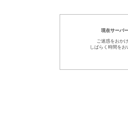
現在サーバ
ご迷惑をおか
しばらく時間をお