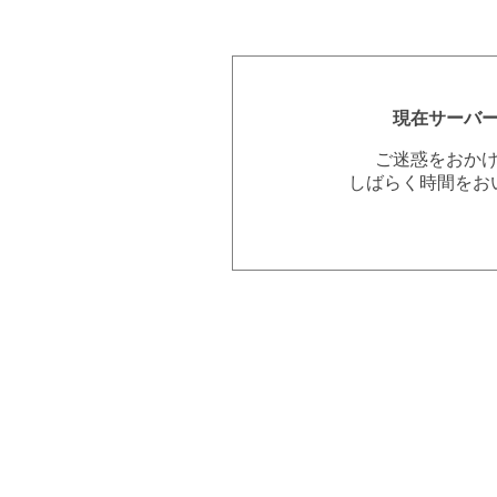
現在サーバ
ご迷惑をおか
しばらく時間をお