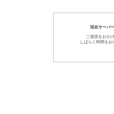
現在サーバ
ご迷惑をおか
しばらく時間をお