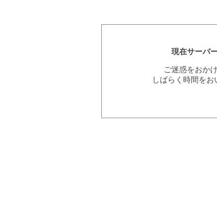
現在サーバ
ご迷惑をおか
しばらく時間をお