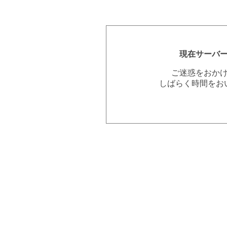
現在サーバ
ご迷惑をおか
しばらく時間をお