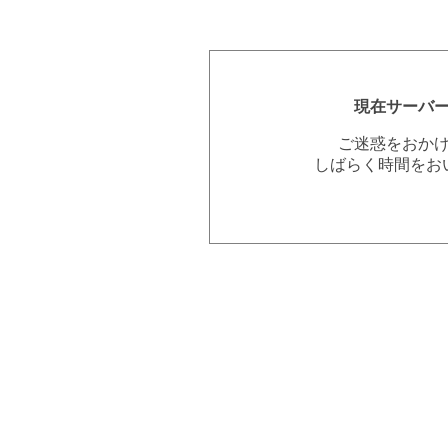
現在サーバ
ご迷惑をおか
しばらく時間をお