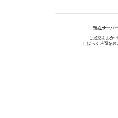
現在サーバ
ご迷惑をおか
しばらく時間をお