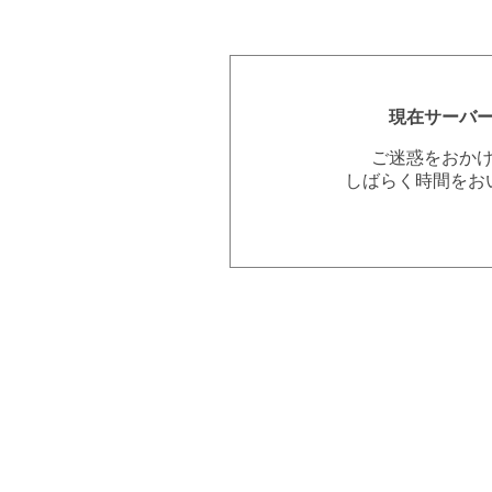
現在サーバ
ご迷惑をおか
しばらく時間をお