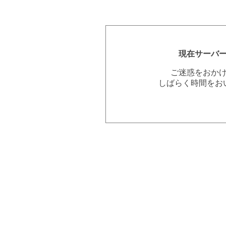
現在サーバ
ご迷惑をおか
しばらく時間をお