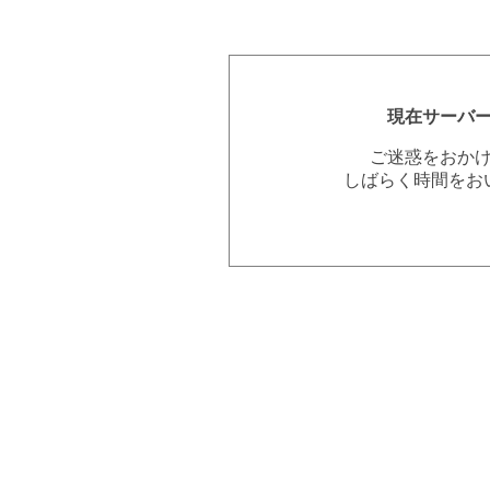
現在サーバ
ご迷惑をおか
しばらく時間をお