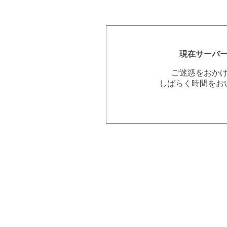
現在サーバ
ご迷惑をおか
しばらく時間をお