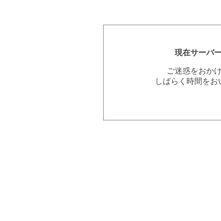
現在サーバ
ご迷惑をおか
しばらく時間をお