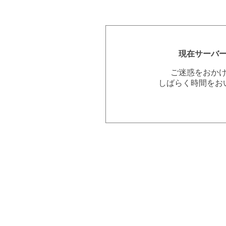
現在サーバ
ご迷惑をおか
しばらく時間をお