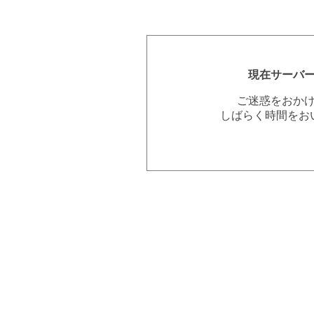
現在サーバ
ご迷惑をおか
しばらく時間をお