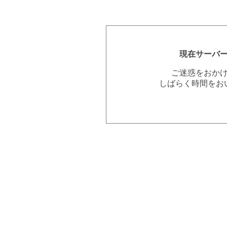
現在サーバ
ご迷惑をおか
しばらく時間をお