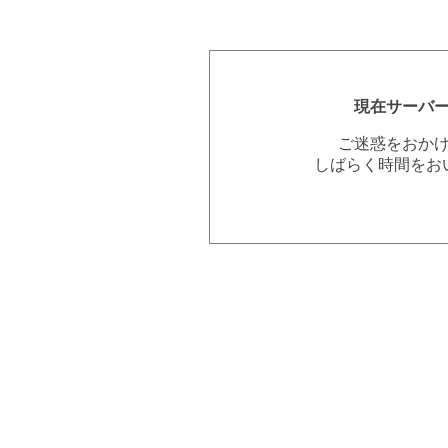
現在サーバ
ご迷惑をおか
しばらく時間をお