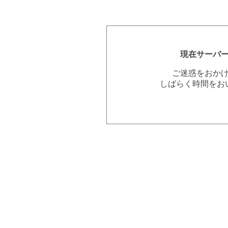
現在サーバ
ご迷惑をおか
しばらく時間をお