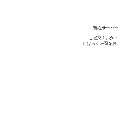
現在サーバ
ご迷惑をおか
しばらく時間をお