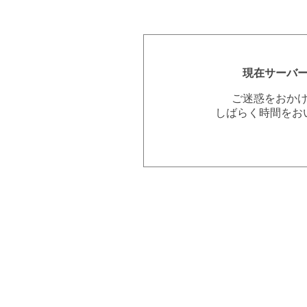
現在サーバ
ご迷惑をおか
しばらく時間をお