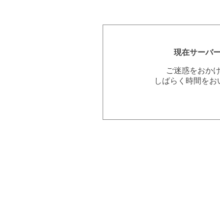
現在サーバ
ご迷惑をおか
しばらく時間をお