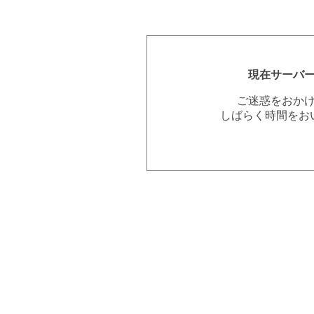
現在サーバ
ご迷惑をおか
しばらく時間をお