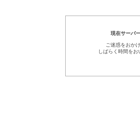
現在サーバ
ご迷惑をおか
しばらく時間をお