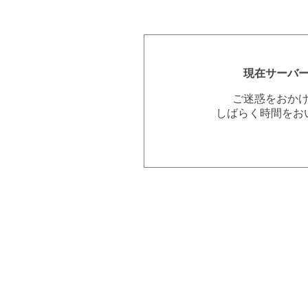
現在サーバ
ご迷惑をおか
しばらく時間をお