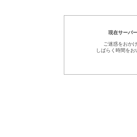
現在サーバ
ご迷惑をおか
しばらく時間をお