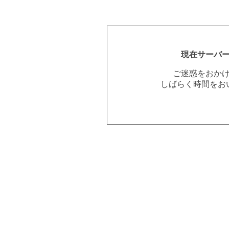
現在サーバ
ご迷惑をおか
しばらく時間をお