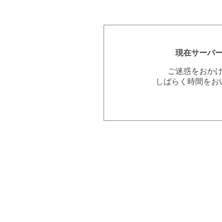
現在サーバ
ご迷惑をおか
しばらく時間をお